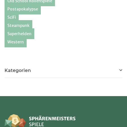
Old School Rollenspiele
Postapokalypse
SciFi
Steampunk
Superhelden
Western
Kategorien